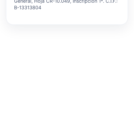
General, Hoja CR-10.049, Inscripción 1º. C.I.F.:
B-13313804