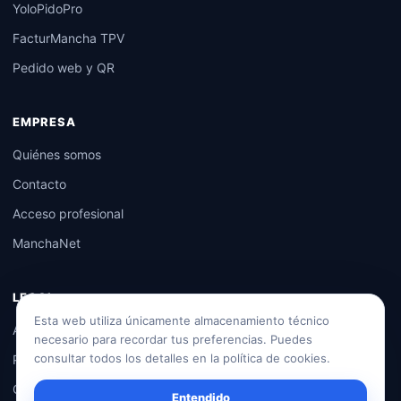
YoloPidoPro
FacturMancha TPV
Pedido web y QR
EMPRESA
Quiénes somos
Contacto
Acceso profesional
ManchaNet
LEGAL
Esta web utiliza únicamente almacenamiento técnico
Aviso legal
necesario para recordar tus preferencias. Puedes
consultar todos los detalles en la política de cookies.
Privacidad
Condiciones generales
Entendido