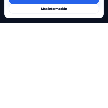
Política de cookies
Más información
YoloPido Cliente
Pide, reserva y recibe tus avisos.
YoloPidoPro
La herramienta profesional para sala.
©
2026
ManchaNet S.L.L. · Daimiel, Ciudad Real.